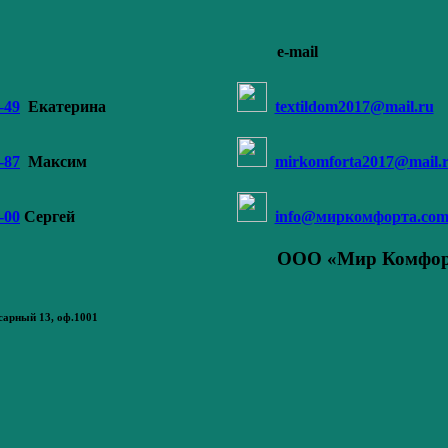
e-mail
-49
Екатерина
textildom2017@mail.ru
-87
Максим
mirkomforta2017@mail.
-00
Сергей
info@миркомфорта.co
ООО «Мир Комфор
сарный 13
, оф.1001