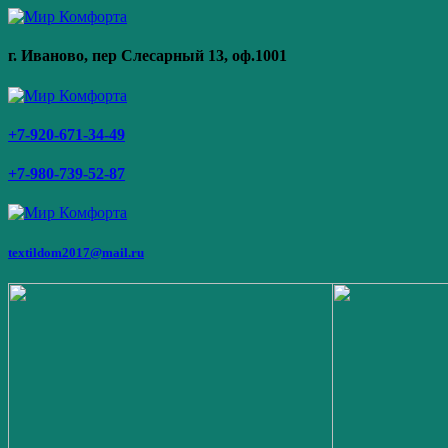
г. Иваново,
пер Слесарный 13
, оф.1001
+7-920-671-34-49
+7-980-739-52-87
textildom2017@mail.ru