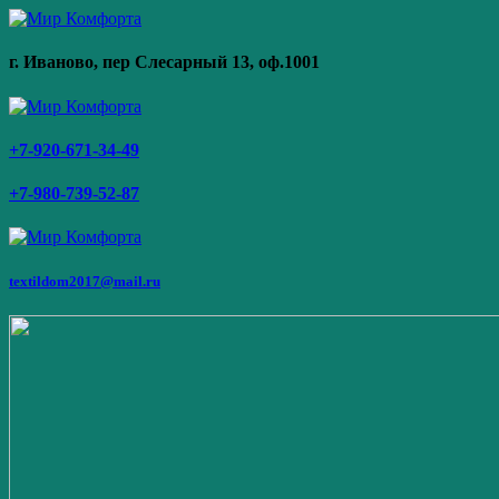
г. Иваново,
пер Слесарный 13
, оф.1001
+7-920-671-34-49
+7-980-739-52-87
textildom2017@mail.ru