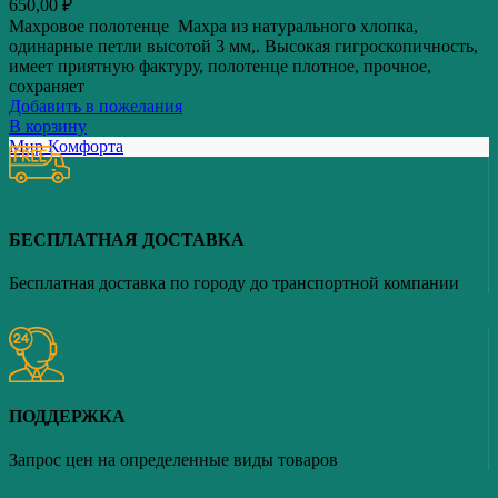
650,00
₽
Махровое полотенце Махра из натурального хлопка,
одинарные петли высотой 3 мм,. Высокая гигроскопичность,
имеет приятную фактуру, полотенце плотное, прочное,
сохраняет
Добавить в пожелания
В корзину
Мир Комфорта
БЕСПЛАТНАЯ ДОСТАВКА
Бесплатная доставка по городу до транспортной компании
ПОДДЕРЖКА
Запрос цен на определенные виды товаров