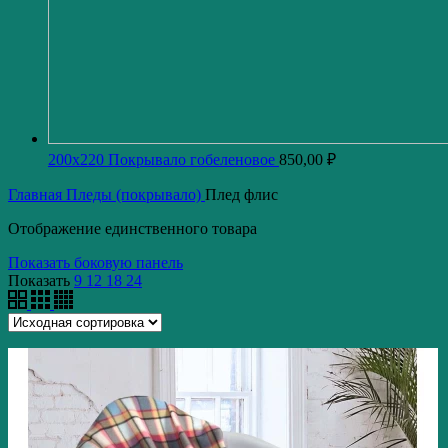
200x220 Покрывало гобеленовое
850,00
₽
Главная
Пледы (покрывало)
Плед флис
Отображение единственного товара
Показать боковую панель
Показать
9
12
18
24