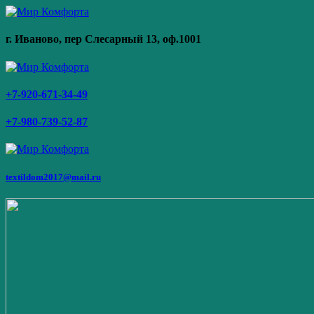
г. Иваново,
пер Слесарный 13
, оф.1001
+7-920-671-34-49
+7-980-739-52-87
textildom2017@mail.ru