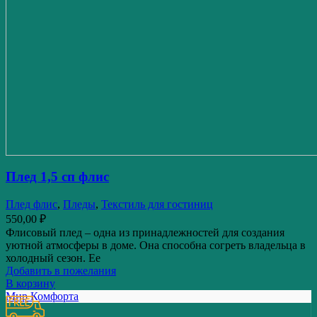
Плед 1,5 сп флис
Плед флис
,
Пледы
,
Текстиль для гостиниц
550,00
₽
Флисовый плед – одна из принадлежностей для создания
уютной атмосферы в доме. Она способна согреть владельца в
холодный сезон. Ее
Добавить в пожелания
В корзину
Мир Комфорта