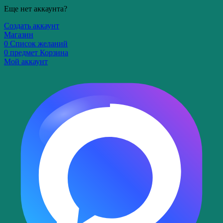
Еще нет аккаунта?
Создать аккаунт
Магазин
0
Список желаний
0
предмет
Корзина
Мой аккаунт