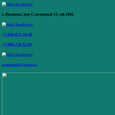
г. Иваново,
пер Слесарный 13
, оф.1001
+7-920-671-34-49
+7-980-739-52-87
textildom2017@mail.ru