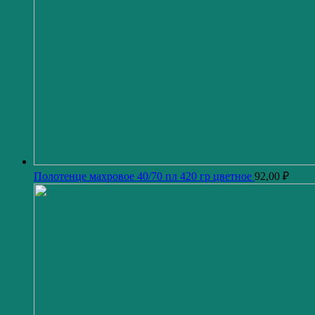
Полотенце махровое 40/70 пл 420 гр цветное
92,00
₽