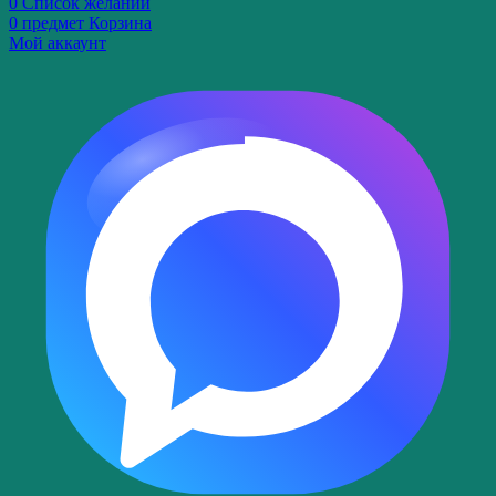
0
Список желаний
0
предмет
Корзина
Мой аккаунт