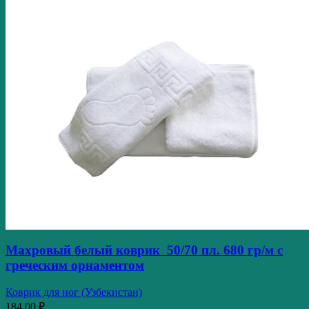
Махровый белый коврик 50/70 пл. 680 гр/м с
греческим орнаментом
Коврик для ног (Узбекистан)
184,00
₽