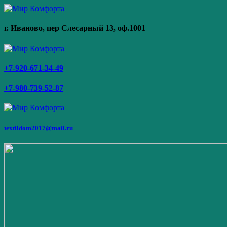
г. Иваново,
пер Слесарный 13
, оф.1001
+7-920-671-34-49
+7-980-739-52-87
textildom2017@mail.ru