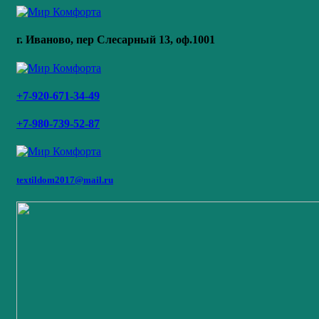
г. Иваново,
пер Слесарный 13
, оф.1001
+7-920-671-34-49
+7-980-739-52-87
textildom2017@mail.ru