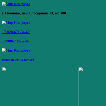
г. Иваново,
пер Слесарный 13
, оф.1001
+7-920-671-34-49
+7-980-739-52-87
textildom2017@mail.ru