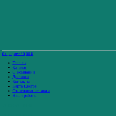
0
предмет
/
0,00
₽
Главная
Каталог
О Компании
Доставка
Контакты
Карта Цветов
Отслеживание заказа
Наши работы
+7-920-671-34-49
+7-980-739-52-87