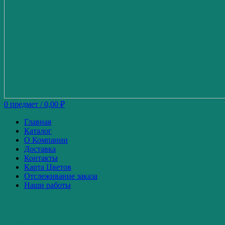
0
предмет
/
0,00
₽
Главная
Каталог
О Компании
Доставка
Контакты
Карта Цветов
Отслеживание заказа
Наши работы
+7-920-671-34-49
+7-980-739-52-87