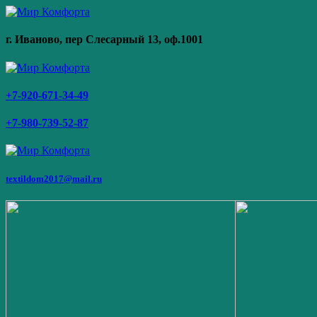
г. Иваново,
пер Слесарный 13
, оф.1001
+7-920-671-34-49
+7-980-739-52-87
textildom2017@mail.ru