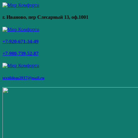
г. Иваново,
пер Слесарный 13
, оф.1001
+7-920-671-34-49
+7-980-739-52-87
textildom2017@mail.ru