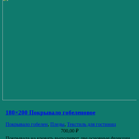
180×200 Покрывало гобеленовое
Покрывало гобелен
,
Пледы
,
Текстиль для гостиниц
700,00
₽
Покрывала на кровать выполняют две основные функции