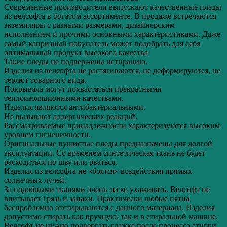
Современные производители выпускают качественные пледы
из велсофта в богатом ассортименте. В продаже встречаются
экземпляры с разными размерами, дизайнерским
исполнением и прочими основными характеристиками. Даже
самый капризный покупатель может подобрать для себя
оптимальный продукт высокого качества
Такие пледы не подвержены истиранию.
Изделия из велсофта не растягиваются, не деформируются, не
теряют товарного вида.
Покрывала могут похвастаться прекрасными
теплоизоляционными качествами.
Изделия являются антибактериальными.
Не вызывают аллергических реакций.
Рассматриваемые принадлежности характеризуются высоким
уровнем гигиеничности.
Оригинальные пушистые пледы предназначены для долгой
эксплуатации. Со временем синтетическая ткань не будет
расходиться по шву или рваться.
Изделия из велсофта не «боятся» воздействия прямых
солнечных лучей.
За подобными тканями очень легко ухаживать. Велсофт не
впитывает грязь и запахи. Практически любые пятна
беспроблемно отстирываются с данного материала. Изделия
допустимо стирать как вручную, так и в стиральной машине.
Велсофт не нужно подвергать глажке после процесса стирки.