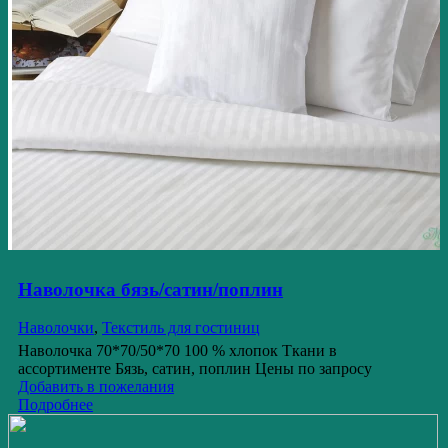
Наволочка бязь/сатин/поплин
Наволочки
,
Текстиль для гостиниц
Наволочка 70*70/50*70 100 % хлопок Ткани в
ассортименте Бязь, сатин, поплин Цены по запросу
Добавить в пожелания
Подробнее