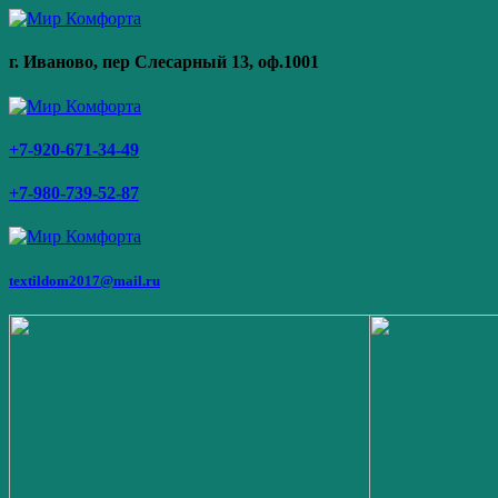
г. Иваново,
пер Слесарный 13
, оф.1001
+7-920-671-34-49
+7-980-739-52-87
textildom2017@mail.ru