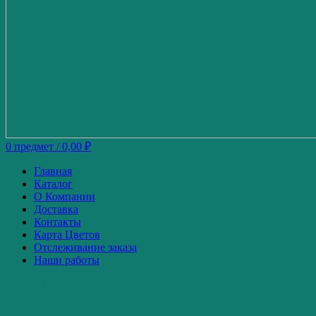
0
предмет
/
0,00
₽
Главная
Каталог
О Компании
Доставка
Контакты
Карта Цветов
Отслеживание заказа
Наши работы
+7-920-671-34-49
+7-980-739-52-87