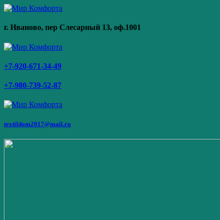
г. Иваново,
пер Слесарный 13
, оф.1001
+7-920-671-34-49
+7-980-739-52-87
textildom2017@mail.ru